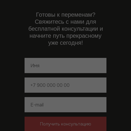
Политика обработки
персональных данных
ArchBureau.U1
instagram - запрещенная
организация в РФ
Готовы к переменам?
Свяжитесь с нами для
бесплатной консультации и
начните путь прекрасному
уже сегодня!
Получить консультацию