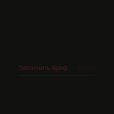
Наша география не знает
границ – мы работаем по
всему миру.
Приглашаем вас посетить
нашу штаб-квартиру, где
начинаются великие
проекты!
Обсудить проект
Заполнить бриф
+7 (912) 683-53-53
Разработка
2GIS
сайта
YOURSELF
&
Tt
yandex
telegram
instagram
Пользовательское
соглашение