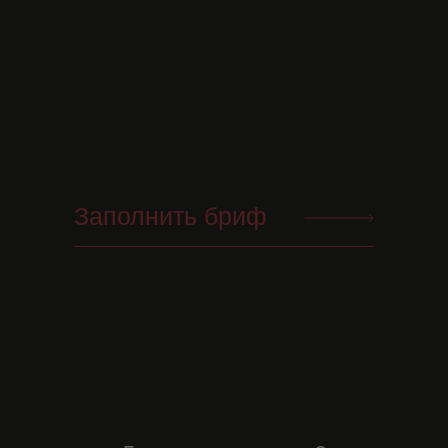
Приглашаем вас посетить
нашу штаб-квартиру, где
начинаются великие
проекты!
Обсудить проект
Заполнить бриф
+7 (912) 683-53-53
Разработка
2GIS
сайта
YOURSELF
&
Tt
yandex
telegram
instagram
Пользовательское
соглашение
Политика обработки
персональных данных
instagram - запрещенная