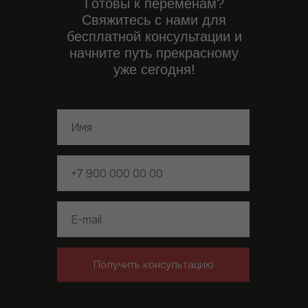
ArchBureau.U1
Готовы к переменам?
организация в РФ
Свяжитесь с нами для
бесплатной консультации и
начните путь прекрасному
уже сегодня!
Получить консультацию