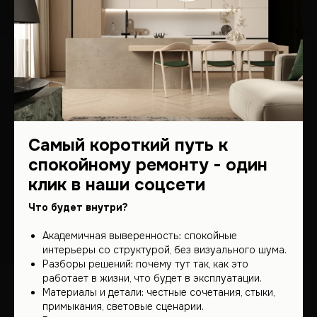
Наша география не знает
границ – мы работаем по
всему миру.
Самый короткий путь к
Приглашаем вас посетить
спокойному ремонту - один
нашу штаб-квартиру, где
начинаются великие
клик в наши соцсети
проекты!
Что будет внутри?
Академичная выверенность: спокойные
интерьеры со структурой, без визуального шума.
Обсудить проект
Разборы решений: почему тут так, как это
работает в жизни, что будет в эксплуатации.
Материалы и детали: честные сочетания, стыки,
примыкания, световые сценарии.
+7 (912) 683-53-53