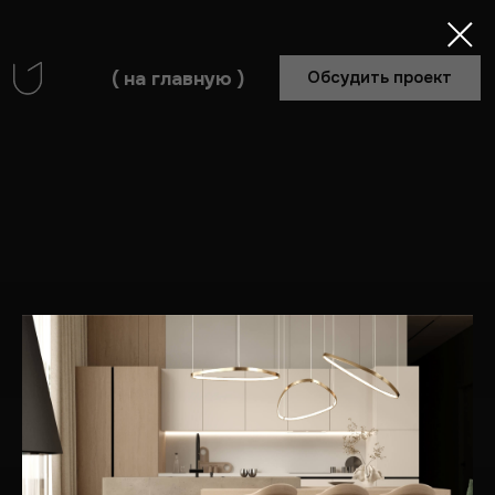
( на главную )
Обсудить проект