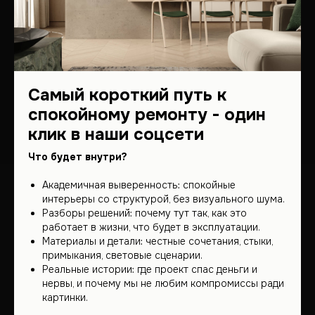
Наша география не знает
границ – мы работаем по
всему миру.
Приглашаем вас посетить
нашу штаб-квартиру, где
Самый короткий путь к
начинаются великие
проекты!
спокойному ремонту - один
клик в наши соцсети
Что будет внутри?
Обсудить проект
Академичная выверенность: спокойные
интерьеры со структурой, без визуального шума.
Разборы решений: почему тут так, как это
работает в жизни, что будет в эксплуатации.
+7 (912) 683-53-53
Материалы и детали: честные сочетания, стыки,
Разработка
2GIS
примыкания, световые сценарии.
сайта
YOURSELF
&
Tt
yandex
Реальные истории: где проект спас деньги и
telegram
нервы, и почему мы не любим компромиссы ради
instagram
картинки.