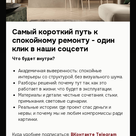
границ – мы работаем по
всему миру.
Приглашаем вас посетить
нашу штаб-квартиру, где
начинаются великие
Самый короткий путь к
проекты!
спокойному ремонту - один
клик в наши соцсети
Что будет внутри?
Обсудить проект
Академичная выверенность: спокойные
интерьеры со структурой, без визуального шума.
Разборы решений: почему тут так, как это
+7 (912) 683-53-53
работает в жизни, что будет в эксплуатации.
Разработка
Материалы и детали: честные сочетания, стыки,
2GIS
сайта
YOURSELF
&
Tt
примыкания, световые сценарии.
yandex
Реальные истории: где проект спас деньги и
telegram
нервы, и почему мы не любим компромиссы ради
instagram
картинки.
Пользовательское
соглашение
Куда удобнее подписаться:
ВКонтакте
Telegram
Политика обработки