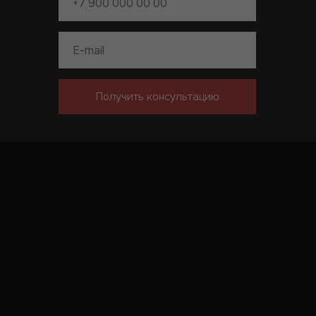
соглашение
Политика обработки
персональных данных
ArchBureau.U1
instagram - запрещенная
организация в РФ
Получить консультацию